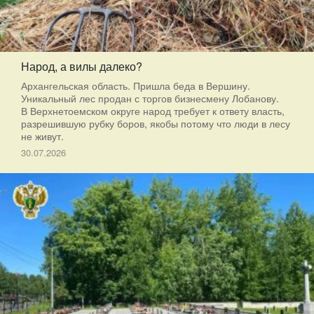
Народ, а вилы далеко?
Архангельская область. Пришла беда в Вершину.
Уникальный лес продан с торгов бизнесмену Лобанову.
В Верхнетоемском округе народ требует к ответу власть,
разрешившую рубку боров, якобы потому что люди в лесу
не живут.
30.07.2026