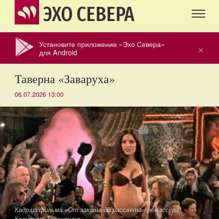
ЭХО СЕВЕРА
Установите приложение «Эхо Севера»
×
для Android
Таверна «Заваруха»
06.07.2026 13:00
Кадр из фильма «От заката до рассвета» режиссёра