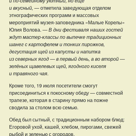
и по-семейному уютный, но ещё
и вкусный,
— отметила заведующая отделом
этнографических программ и массовых
мероприятий музея-заповедника «Малые Корелы»
Юлия Волова.
— В дни фестиваля наших гостей
ждут мастер-классы по выпечке традиционных
шанег с картофелем и тонких пирожков,
дегустация щей из капусты и напитка
из северных ягод — в первый день, а во второй —
зелёных щавелевых щей, ягодного киселя
и травяного чая.
Кроме того, 19 июля посетители смогут
присоединиться к покосному обеду — совместной
трапезе, которая в старину прямо на пожне
сводила за столом всю семью.
Обед был сытный, с традиционным набором блюд:
Егоровой ухой, кашей, хлебом, пирогами, свежей
рыбой и зеленью с огородов.