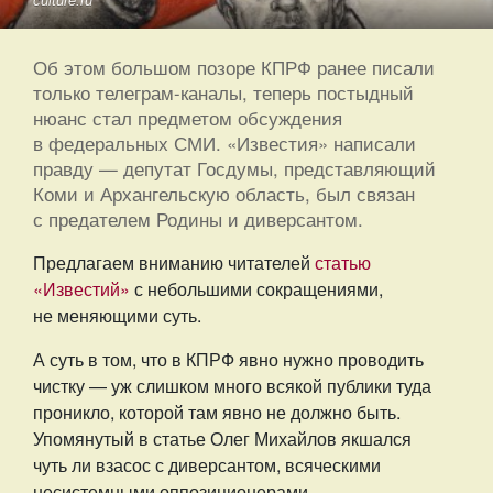
culture.ru
Об этом большом позоре КПРФ ранее писали
только телеграм-каналы, теперь постыдный
нюанс стал предметом обсуждения
в федеральных СМИ. «Известия» написали
правду — депутат Госдумы, представляющий
Коми и Архангельскую область, был связан
с предателем Родины и диверсантом.
Предлагаем вниманию читателей
статью
«Известий»
с небольшими сокращениями,
не меняющими суть.
А суть в том, что в КПРФ явно нужно проводить
чистку — уж слишком много всякой публики туда
проникло, которой там явно не должно быть.
Упомянутый в статье Олег Михайлов якшался
чуть ли взасос с диверсантом, всяческими
несистемными оппозиционерами.