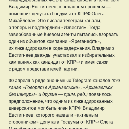
Владимир Евстигнеев, в недавнем прошлом —
помощник депутата Госдумы от КПРФ Олега
Михайлова». Это писали телеграм-каналы,
а теперь и подтвердили «Известия». Тогда
завербованные Киевом агенты пытались взорвать
один из объектов компании «Яреганефть»,
их ликвидировали в ходе задержания. Владимир
Евстигнеев дважды участвовал в избирательных
кампаниях как кандидат от КПРФ и имел связи
с рядом представителей партии.
30 апреля в ряде анонимных Telegram-каналов
(т/г
канал «Говорят в Архангельске», «Архангельск
без цензуры» и другие — прим. ред.)
появилось
предположение, что одним из ликвидированных
диверсантов мог быть член КПРФ Владимир
Евстигнеев, которого назвали «активным
сторонником» депутата Госдумы от КПРФ Олега
Михайлова и «его опорой в регионе».