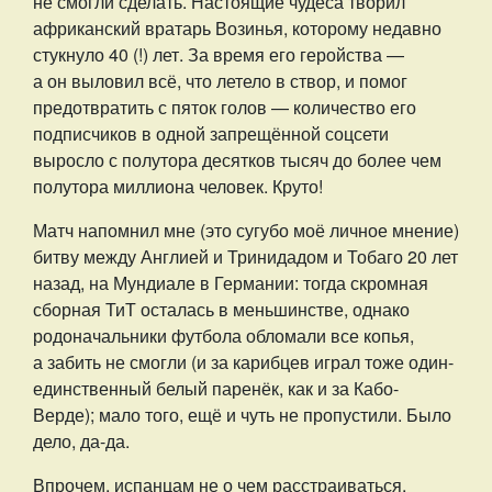
не смогли сделать. Настоящие чудеса творил
африканский вратарь Возинья, которому недавно
стукнуло 40 (!) лет. За время его геройства —
а он выловил всё, что летело в створ, и помог
предотвратить с пяток голов — количество его
подписчиков в одной запрещённой соцсети
выросло с полутора десятков тысяч до более чем
полутора миллиона человек. Круто!
Матч напомнил мне (это сугубо моё личное мнение)
битву между Англией и Тринидадом и Тобаго 20 лет
назад, на Мундиале в Германии: тогда скромная
сборная ТиТ осталась в меньшинстве, однако
родоначальники футбола обломали все копья,
а забить не смогли (и за карибцев играл тоже один-
единственный белый паренёк, как и за Кабо-
Верде); мало того, ещё и чуть не пропустили. Было
дело, да-да.
Впрочем, испанцам не о чем расстраиваться.