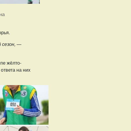
на
орья.
 сезон,
—
ппе жёлто-
ответа на них