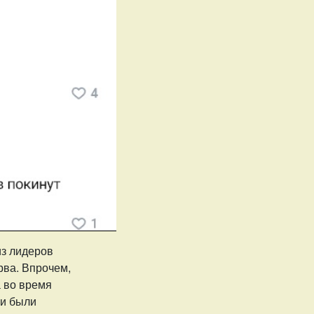
из лидеров
рва. Впрочем,
 во время
ми были