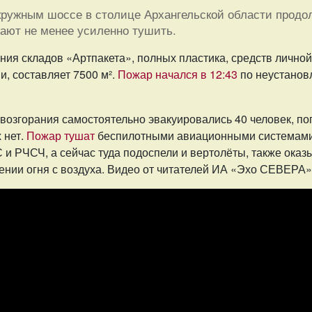
ружным шоссе в столице Архангельской области продол
ают не менее усиленно тушить.
ия складов «Артпакета», полных пластика, средств личной
и, составляет 7500 м².
Пожар начался в 12:43
по неустанов
.
возгорания самостоятельно эвакуировались 40 человек, по
 нет.
Пожар тушат
беспилотными авиационными системами
 и РЧСЧ, а сейчас туда подоспели и вертолёты, также ока
ении огня с воздуха. Видео от читателей ИА «Эхо СЕВЕРА»