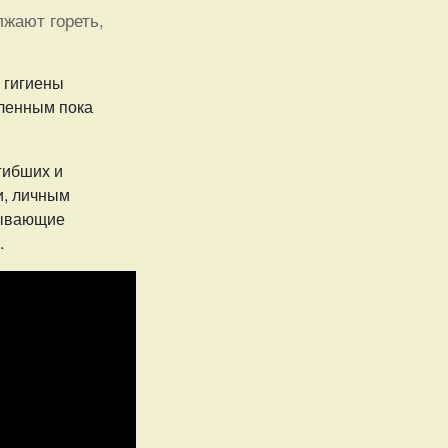
жают гореть,
 гигиены
ленным пока
гибших и
, личным
зывающие
.