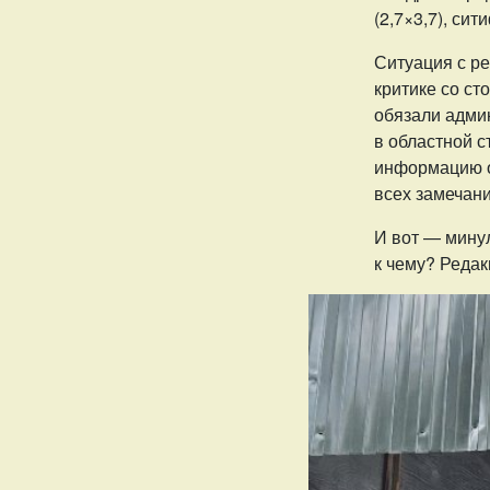
(2,7×3,7), сит
Ситуация с р
критике со ст
обязали адми
в областной с
информацию о 
всех замечани
И вот — минул
к чему? Редак