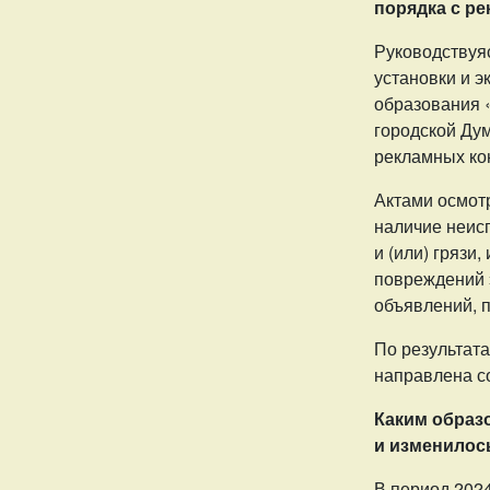
порядка с р
Руководствуя
установки и 
образования 
городской Дум
рекламных ко
Актами осмот
наличие неис
и (или) грязи
повреждений 
объявлений, п
По результат
направлена с
Каким образ
и изменилось
В период 202