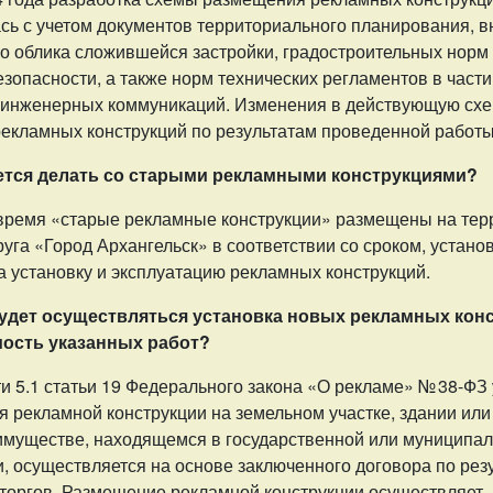
сь с учетом документов территориального планирования, 
о облика сложившейся застройки, градостроительных норм 
зопасности, а также норм технических регламентов в част
 инженерных коммуникаций. Изменения в действующую сх
екламных конструкций по результатам проведенной работы
ется делать со старыми рекламными конструкциями?
время «старые рекламные конструкции» размещены на тер
руга «Город Архангельск» в соответствии со сроком, устан
а установку и эксплуатацию рекламных конструкций.
 будет осуществляться установка новых рекламных кон
мость указанных работ?
и 5.1 статьи 19 Федерального закона «О рекламе» № 38-ФЗ
я рекламной конструкции на земельном участке, здании или
муществе, находящемся в государственной или муниципа
, осуществляется на основе заключенного договора по рез
торгов. Размещение рекламной конструкции осуществляет