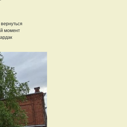
 вернуться
ый момент
бардак