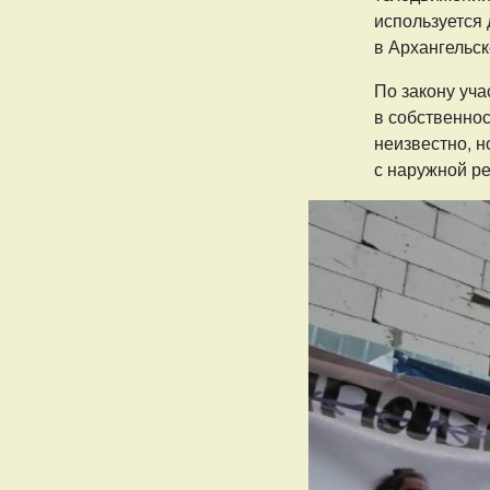
используется
в Архангельск
По закону уч
в собственнос
неизвестно, 
с наружной р