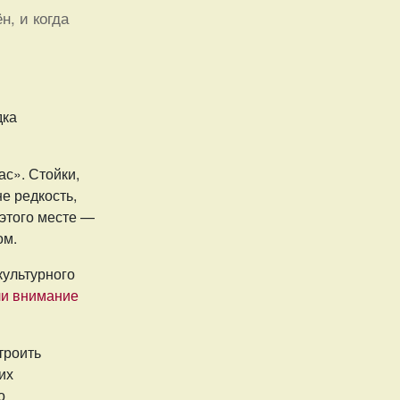
н, и когда
дка
с». Стойки,
е редкость,
 этого месте —
ом.
культурного
и внимание
троить
их
о