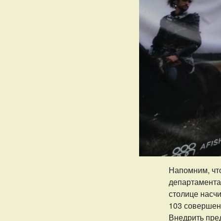
Напомним, чт
департамента
столице насч
103 совершенн
Внедрить пред