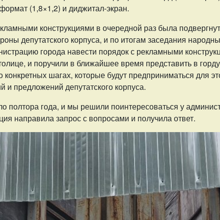
иформат (1,8×1,2) и диджитал-экран.
екламными конструкциями в очередной раз была подвергнут
ороны депутатского корпуса, и по итогам заседания народн
нистрацию города навести порядок с рекламными конструк
толице, и поручили в ближайшее время представить в горд
конкретных шагах, которые будут предприниматься для это
й и предложений депутатского корпуса.
о полтора года, и мы решили поинтересоваться у админист
ция направила запрос с вопросами и получила ответ.