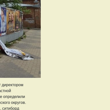
т директором
астной
не определили
ского округов.
, ситиборд