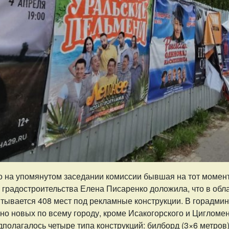
о на упомянутом заседании комиссии бывшая на тот момен
 градостроительства Елена Писаренко доложила, что в обл
итывается 408 мест под рекламные конструкции. В горадми
о новых по всему городу, кроме Исакогорского и Цигломен
полагалось четыре типа конструкций: билборд (3×6 метров)