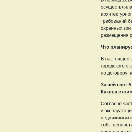
осуществляла
архитектурног
требований бе
охранных зон
размещения р
Что планиру
В настоящее 
городского ок
по договору н
За чей счет
Какова стои
Согласно част
и эксплуатаци
недвижимом и
собственности
проведенных 