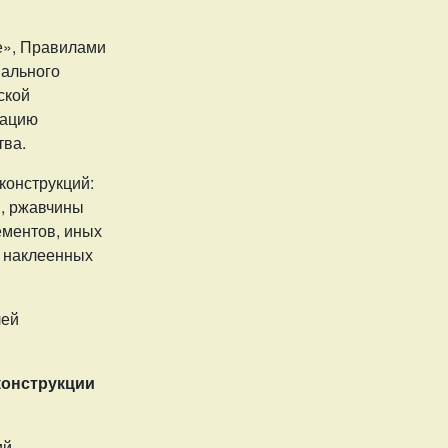
е», Правилами
пального
ской
тацию
тва.
конструкций:
, ржавчины
лементов, иных
е наклеенных
лей
конструкции
ий