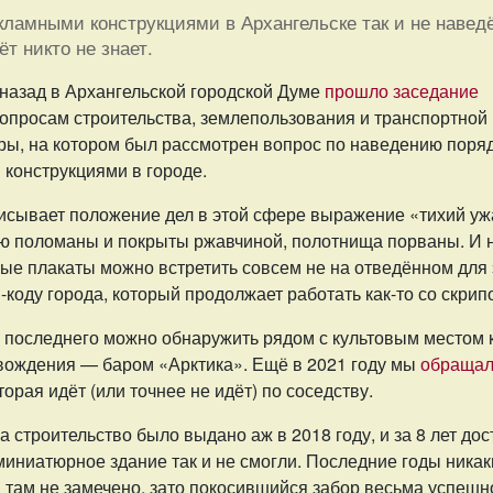
кламными конструкциями в Архангельске так и не наведё
ёт никто не знает.
 назад в Архангельской городской Думе
прошло заседание
вопросам строительства, землепользования и транспортной
ры, на котором был рассмотрен вопрос по наведению поря
 конструкциями в городе.
исывает положение дел в этой сфере выражение «тихий ужа
ую поломаны и покрыты ржавчиной, полотнища порваны. И н
ые плакаты можно встретить совсем не на отведённом для
-коду города, который продолжает работать как-то со скрип
 последнего можно обнаружить рядом с культовым местом 
ождения — баром «Арктика». Ещё в 2021 году мы
обращал
оторая идёт (или точнее не идёт) по соседству.
 строительство было выдано аж в 2018 году, и за 8 лет дос
иниатюрное здание так и не смогли. Последние годы никак
 там не замечено, зато покосившийся забор весьма успешн