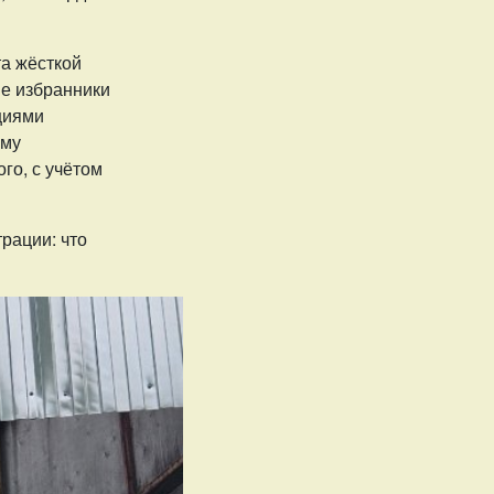
а жёсткой
ые избранники
циями
уму
го, с учётом
рации: что