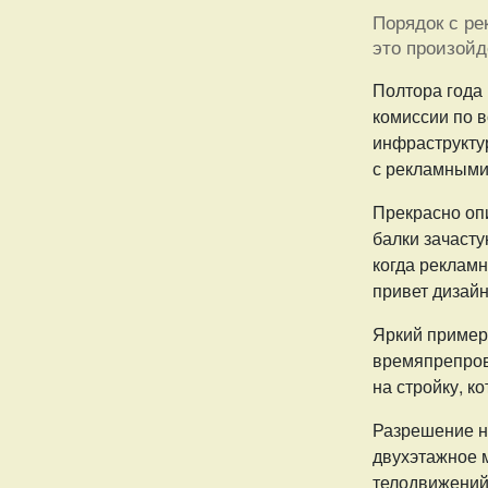
Порядок с ре
это произойд
Полтора года
комиссии по 
инфраструкту
с рекламными
Прекрасно оп
балки зачаст
когда рекламн
привет дизайн
Яркий пример
времяпрепров
на стройку, к
Разрешение на
двухэтажное м
телодвижений