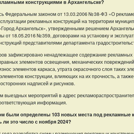
екламными конструкциями в Архангельске?
сь Федеральным законом от 13.03.2006 № 38-ФЗ «О реклам
эксплуатации рекламных конструкций на территории муници
«Город Архангельск», утвержденными решением Архангель
ы от 18.05.2016 № 359, договорами на установку и эксплуа
нструкций представителями департамента градостроительс
ров зафиксировано ненадлежащее содержание рекламных 
правных элементов освещения, механических повреждений
, износ элементов каркаса, утрата окрасочного слоя таких э
элементов конструкции, влияющих на их прочность, а такж
осторонних надписей и рисунков.
ам выездных мероприятий в адрес рекламораспространите
оответствующая информация.
ом были определены 103 новых места под рекламные 
 ли это число с ноября 2024?
4 года разработка схемы размещения рекламных конструкц