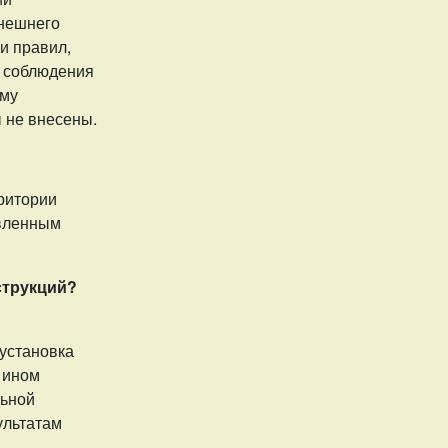
внешнего
и правил,
и соблюдения
ему
 не внесены.
ритории
овленным
струкций?
 установка
 ином
льной
ультатам