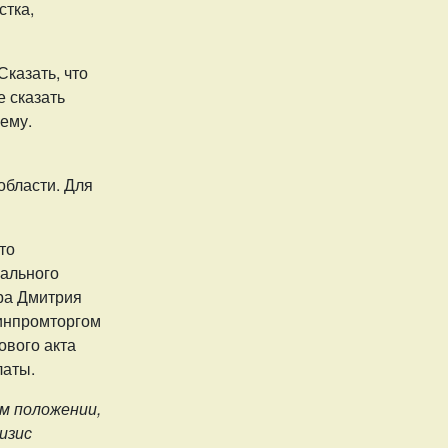
стка,
казать, что
 сказать
лему.
области. Для
то
ального
ера Дмитрия
инпромторгом
ового акта
латы.
м положении,
изис