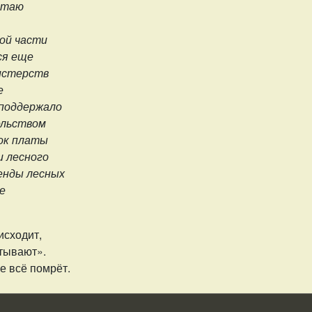
читаю
ной части
ся еще
нистерств
е
 поддержало
ельством
ок платы
и лесного
енды лесных
е
исходит,
атывают».
е всё помрёт.