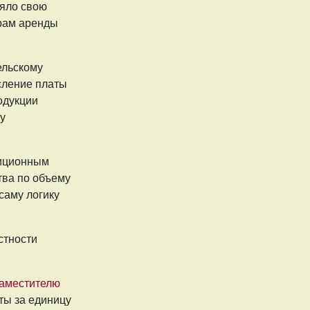
няло свою
орам аренды
ельскому
сление платы
одукции
у
тиционным
тва по объему
саму логику
стности
заместителю
ты за единицу