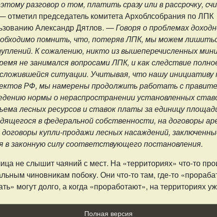
этому разговор о том, платить сразу или в рассрочку, с
— отметил председатель комитета Архоблсобрания по ЛПК
ьзованию Александр Дятлов.
— Говоря о проблемах доход
обходимо помнить, что, потеряв ЛПК, мы можем лишить
уплений. К сожалению, никто из вышеперечисленных ми
время не занимался вопросами ЛПК, и как следствие полно
сложившейся ситуации. Учитывая, что нашу инициативу
ъектов РФ, мы намерены продолжить работать с правит
едению нормы о нераспространении установленных став
бъема лесных ресурсов и ставок платы за единицу площад
одящегося в федеральной собственности, на договоры ар
а договоры купли-продажи лесных насаждений, заключенны
я в законную силу соответствующего постановления.
ица не слышит чаяний с мест. На «территориях» что-то про
льным чиновникам побоку. Они что-то там, где-то «прораб
ь» могут долго, а когда «проработают», на территориях уж
Полная версия