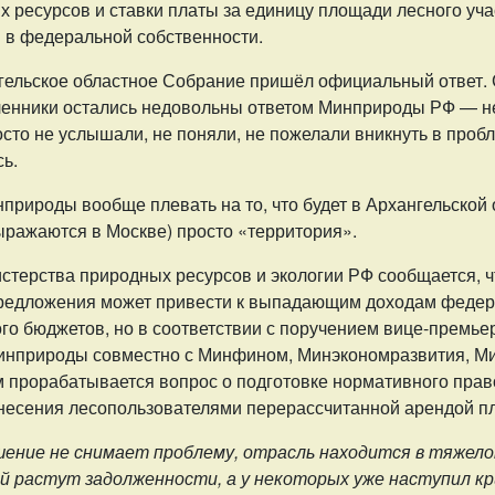
 ресурсов и ставки платы за единицу площади лесного уча
 в федеральной собственности.
гельское областное Собрание пришёл официальный ответ. С
нники остались недовольны ответом Минприроды РФ — не
осто не услышали, не поняли, не пожелали вникнуть в проб
ь.
природы вообще плевать на то, что будет в Архангельской 
выражаются в Москве) просто «территория».
стерства природных ресурсов и экологии РФ сообщается, ч
редложения может привести к выпадающим доходам федер
го бюджетов, но в соответствии с поручением вице-премь
нприроды совместно с Минфином, Минэкономразвития, М
м прорабатывается вопрос о подготовке нормативного прав
внесения лесопользователями перерассчитанной арендой п
ение не снимает проблему, отрасль находится в тяжело
й растут задолженности, а у некоторых уже наступил кр