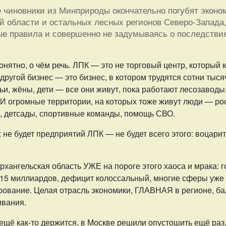
 чиновники из Минприроды окончательно погубят эконо
й области и остальных лесных регионов Северо-Запада
е правила и совершенно не задумываясь о последстви
нятно, о чём речь. ЛПК — это не торговый центр, который 
 другой бизнес — это бизнес, в котором трудятся сотни тыся
ьи, жёны, дети — все они живут, пока работают лесозаводы
 И огромные территории, на которых тоже живут люди — ро
и, детсады, спортивные команды, помощь СВО.
 не будет предприятий ЛПК — не будет всего этого: воцари
рхангельская область УЖЕ на пороге этого хаоса и мрака: г
115 миллиардов, дефицит колоссальный, многие сферы уже
ование. Целая отрасль экономики, ГЛАВНАЯ в регионе, ба
ивания.
о ещё как-то держится, в Москве решили опустошить ещё раз