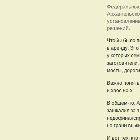
Федеральные
Архангельско
установленны
решений.
Чтобы было по
в аренду. Это
у которых сем
заготовители.
мосты, дорог
Важно понять:
и хаос 90-х.
В общем-то, А
зашкалил за 
недофинансир
на грани выж
И вот тех, кт