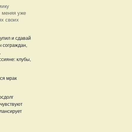
мику
, меняя уже
ях своих
купил и сдавай
ч сограждан,
,
ссияне: клубы,
тся мрак
осдолг
 чувствуют
лансирует
.