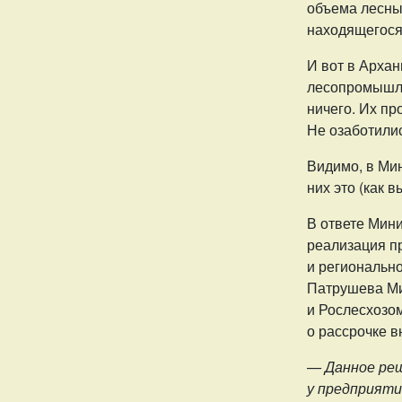
объема лесных
находящегося
И вот в Архан
лесопромышле
ничего. Их пр
Не озаботилис
Видимо, в Мин
них это (как 
В ответе Мини
реализация п
и регионально
Патрушева Ми
и Рослесхозо
о рассрочке 
— Данное реш
у предприяти