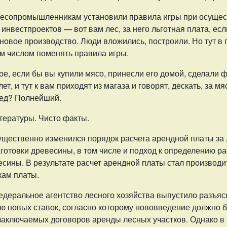
 лесопромышленникам установили правила игры при осуще
инвестпроектов — вот вам лес, за него льготная плата, есл
новое производство. Люди вложились, построили. Но тут в
м числом поменять правила игры.
ое, если бы вы купили мясо, принесли его домой, сделали 
ет, и тут к вам приходят из магаза и говорят, дескать, за м
ред? Полнейший.
тературы. Чисто факты.
существенно изменился порядок расчета арендной платы за
аготовки древесины, в том числе и подход к определению р
сины. В результате расчет арендной платы стал производи
кам платы.
Федеральное агентство лесного хозяйства выпустило разъя
ю новых ставок, согласно которому нововведение должно б
 заключаемых договоров аренды лесных участков. Однако в