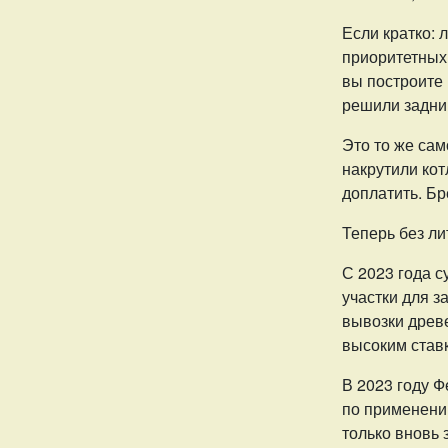
Если кратко:
приоритетных 
вы построите 
решили задни
Это то же сам
накрутили котл
доплатить. Б
Теперь без ли
С 2023 года 
участки для з
вывозки древе
высоким став
В 2023 году 
по применени
только вновь