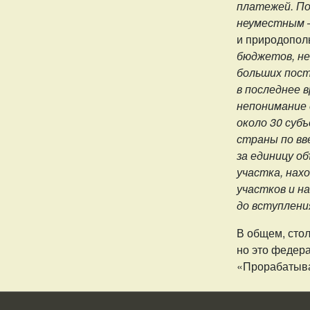
платежей. По
неуместным
и природопол
бюджетов, не
больших пост
в последнее 
непонимание 
около 30 суб
страны по вв
за единицу о
участка, нах
участков и н
до вступлени
В общем, стол
но это федера
«Прорабатыват