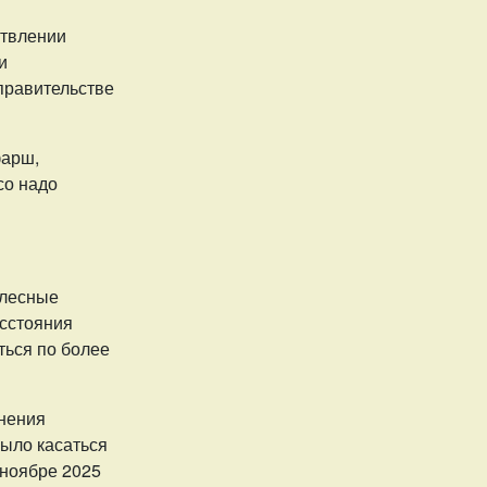
ствлении
и
 правительстве
фарш,
ясо надо
 лесные
асстояния
ться по более
снения
ыло касаться
 ноябре 2025