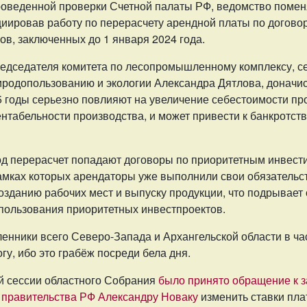
проведенной проверки Счетной палаты РФ, ведомство поме
циировав работу по перерасчету арендной платы по догов
ов, заключенных до 1 января 2024 года.
едседателя комитета по лесопромышленному комплексу, с
риродопользованию и экологии Александра Дятлова, доначи
5 годы серьезно повлияют на увеличение себестоимости пр
нтабельности производства, и может привести к банкротств
под перерасчет попадают договоры по приоритетным инвес
рамках которых арендаторы уже выполнили свои обязательс
озданию рабочих мест и выпуску продукции, что подрывает 
пользования приоритетных инвестпроектов.
нники всего Северо-Запада и Архангельской области в ча
гу, ибо это грабёж посреди бела дня.
й сессии областного Собрания
было принято обращение к 
 правительства РФ Александру Новаку
изменить ставки пла