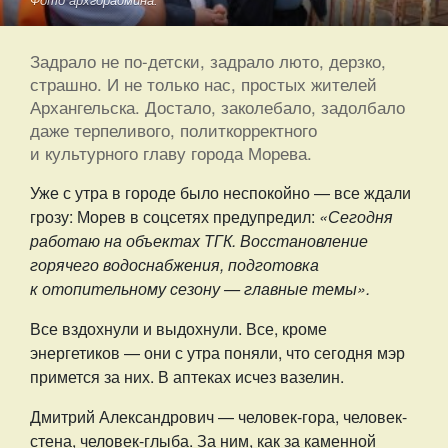
Фото архгорадмина.
Задрало не по-детски, задрало люто, дерзко,
страшно. И не только нас, простых жителей
Архангельска. Достало, заколебало, задолбало
даже терпеливого, политкорректного
и культурного главу города Морева.
Уже с утра в городе было неспокойно — все ждали
грозу: Морев в соцсетях предупредил:
«Сегодня
работаю на объектах ТГК. Восстановление
горячего водоснабжения, подготовка
к отопительному сезону — главные темы».
Все вздохнули и выдохнули. Все, кроме
энергетиков — они с утра поняли, что сегодня мэр
примется за них. В аптеках исчез вазелин.
Дмитрий Александрович — человек-гора, человек-
стена, человек-глыба. За ним, как за каменной